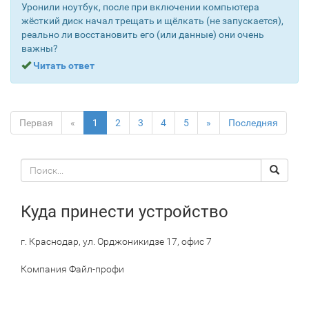
Уронили ноутбук, после при включении компьютера
жёсткий диск начал трещать и щёлкать (не запускается),
реально ли восстановить его (или данные) они очень
важны?
Читать ответ
Первая
«
1
2
3
4
5
»
Последняя
Поиск
Search
по
сайту
Куда принести устройство
г. Краснодар, ул. Орджоникидзе 17, офис 7
Компания Файл-профи